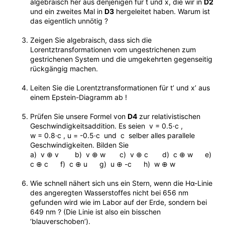
algebraisch her aus denjenigen für t und x, die wir in
D2
und ein zweites Mal in
D3
hergeleitet haben. Warum ist
das eigentlich unnötig ?
Zeigen Sie algebraisch, dass sich die
Lorentztransformationen vom ungestrichenen zum
gestrichenen System und die umgekehrten gegenseitig
rückgängig machen.
Leiten Sie die Lorentztransformationen für t’ und x’ aus
einem Epstein-Diagramm ab !
Prüfen Sie unsere Formel von
D4
zur relativistischen
Geschwindigkeitsaddition. Es seien v = 0.5·c ,
w = 0.8·c , u = -0.5·c und c selber alles parallele
Geschwindigkeiten. Bilden Sie
a) v ⊕ v b) v ⊕ w c) v ⊕ c d) c ⊕ w e)
c ⊕ c f) c ⊕ u g) u ⊕ -c h) w ⊕ w
Wie schnell nähert sich uns ein Stern, wenn die Hα-Linie
des angeregten Wasserstoffes nicht bei 656 nm
gefunden wird wie im Labor auf der Erde, sondern bei
649 nm ? (Die Linie ist also ein bisschen
‘blauverschoben’).